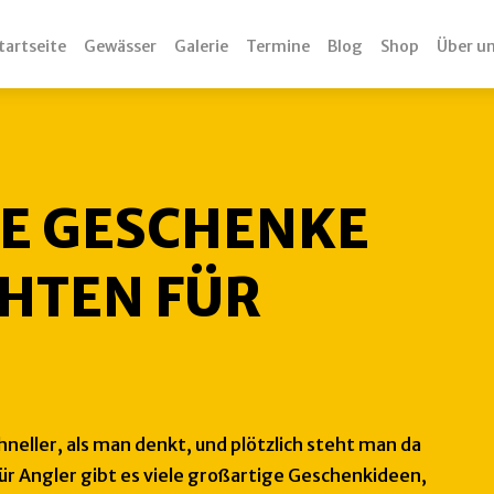
tartseite
Gewässer
Galerie
Termine
Blog
Shop
Über u
E GESCHENKE
HTEN FÜR
eller, als man denkt, und plötzlich steht man da 
r Angler gibt es viele großartige Geschenkideen, 