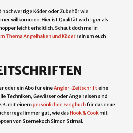
ind hochwertige Köder oder Zubehör wie
r willkommen. Hier ist Qualität wichtiger als
opper leicht erhältlich. Schaut doch mal in
zum Thema Angelhaken und Köder
rein um euch
EITSCHRIFTEN
er oder ein Abo für eine
Angler-Zeitschrift
eine
elle Techniken, Gewässer oder Angelreisen sind
 z.B. mit einem
persönlichen Fangbuch
für das neue
Bücherregal immer gut, wie das
Hook & Cook
mit
pten von Sternekoch Simon Stirnal.