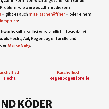
en, z.B. in Form von Wichtelgeschenken auf der
 Problem, wie wäre es z.B. mit diesem
s
– gibt es auch
mit Flaschenöffner
– oder einem
lerspruch
?
chwuchs sollte selbstverständlich etwas dabei
u.a. als Hecht, Aal, Regenbogenforelle und
 der
Marke Gaby
.
uschelfisch:
Kuschelfisch:
Hecht
Regenbogenforelle
UND KÖDER