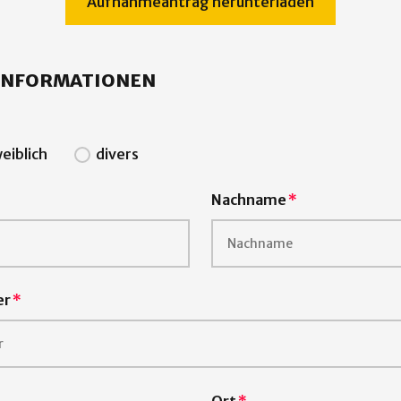
Aufnahmeantrag herunterladen
 INFORMATIONEN
eiblich
divers
Nachname
er