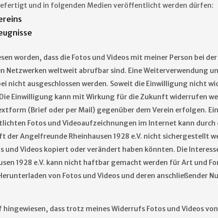
fertigt und in folgenden Medien veröffentlicht werden dürfen:
reins
eugnisse
esen worden, dass die Fotos und Videos mit meiner Person bei de
alen Netzwerken weltweit abrufbar sind. Eine Weiterverwendung 
ei nicht ausgeschlossen werden. Soweit die Einwilligung nicht wid
 Die Einwilligung kann mit Wirkung für die Zukunft widerrufen we
extform (Brief oder per Mail) gegenüber dem Verein erfolgen. Ein
tlichten Fotos und Videoaufzeichnungen im Internet kann durch 
 der Angelfreunde Rheinhausen 1928 e.V. nicht sichergestellt we
os und Videos kopiert oder verändert haben könnten. Die Intere
sen 1928 e.V. kann nicht haftbar gemacht werden für Art und F
as Herunterladen von Fotos und Videos und deren anschließender 
f hingewiesen, dass trotz meines Widerrufs Fotos und Videos vo