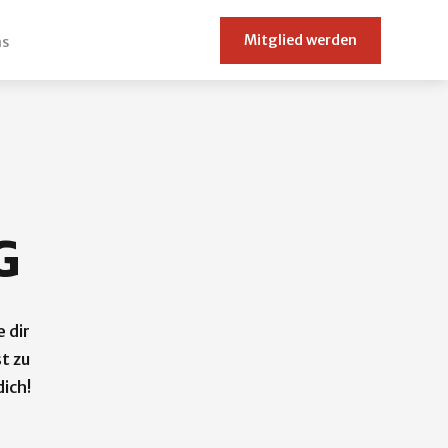
Mitglied werden
ns
G
 dir
t zu
dich!